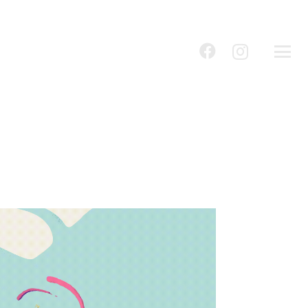
שִׂים
לֵב:
בְּאֲתָר
זֶה
מֻפְעֶלֶת
מַעֲרֶכֶת
נָגִישׁ
בִּקְלִיק
הַמְּסַיַּעַת
לִנְגִישׁוּת
הָאֲתָר.
לְחַץ
Control-
F11
לְהַתְאָמַת