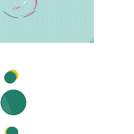
הָאֲתָר
לְעִוְורִים
הַמִּשְׁתַּמְּשִׁים
בְּתוֹכְנַת
קוֹרֵא־מָסָךְ;
לְחַץ
Control-
F10
לִפְתִיחַת
תַּפְרִיט
נְגִישׁוּת.