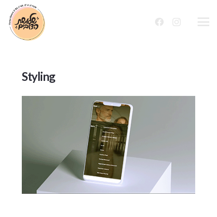
שִׂים
לֵב:
בְּאֲתָר
זֶה
מֻפְעֶלֶת
Styling
מַעֲרֶכֶת
נָגִישׁ
בִּקְלִיק
הַמְּסַיַּעַת
לִנְגִישׁוּת
הָאֲתָר.