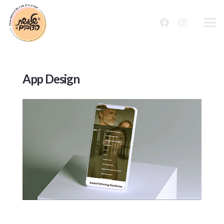
שִׂים
לֵב:
בְּאֲתָר
זֶה
מֻפְעֶלֶת
App Design
מַעֲרֶכֶת
נָגִישׁ
בִּקְלִיק
הַמְּסַיַּעַת
לִנְגִישׁוּת
הָאֲתָר.