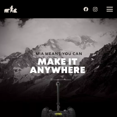
שִׂים
לֵב:
בְּאֲתָר
זֶה
מֻפְעֶלֶת
מַעֲרֶכֶת
נָגִישׁ
בִּקְלִיק
הַמְּסַיַּעַת
לִנְגִישׁוּת
הָאֲתָר.