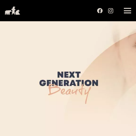
שִׂים
לֵב:
בְּאֲתָר
זֶה
מֻפְעֶלֶת
מַעֲרֶכֶת
נָגִישׁ
בִּקְלִיק
הַמְּסַיַּעַת
לִנְגִישׁוּת
הָאֲתָר.