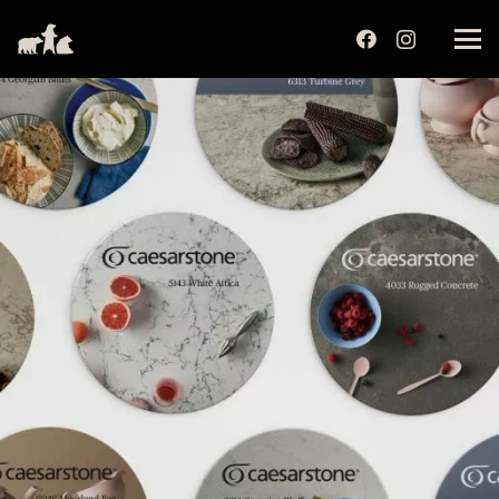
שִׂים
לֵב:
בְּאֲתָר
זֶה
מֻפְעֶלֶת
מַעֲרֶכֶת
נָגִישׁ
בִּקְלִיק
הַמְּסַיַּעַת
לִנְגִישׁוּת
הָאֲתָר.